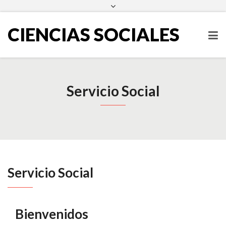
escueladecienciassociales@ues.edu.sv
2511-2000
Facebook
Twitter
Instagram
LinkedIn
CIENCIAS SOCIALES
Servicio Social
Servicio Social
Bienvenidos