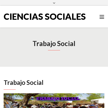
escueladecienciassociales@ues.edu.sv
2511-2000
Facebook
Twitter
Instagram
LinkedIn
CIENCIAS SOCIALES
Trabajo Social
Trabajo Social