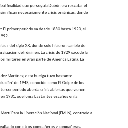
pal finalidad que perseguía Dubón era rescatar el
ignifican necesariamente crisis orgánicas, donde
r: El primer período va desde 1880 hasta 1920, el
1992.
icios del siglo XX, donde solo hicieron cambio de
lización del régimen. La crisis de 1929 sacude la
 los militares en gran parte de América Latina. La
ndez Martínez, esta huelga tuvo bastante
evolución” de 1948, conocido como El Golpe de los
tercer período aborda crisis abiertas que vienen
) en 1981, que logra bastantes escaños en la
artí Para la Liberación Nacional (FMLN), contrario a
 realizado con otros compañeros y compañeras,