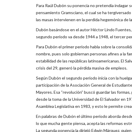
Para Raúl Dubón su ponencia no pretendía indagar sob
pensamiento Gramsciano, el cual se ha tergiversado
las masas intervienen en la perdida hegemónica de l
Dubón basándose en el autor Héctor Lindo Fuentes, rea
segundo período va desde 1944 a 1948, el tercer pe
Para Dubón el primer período habla sobre la consolid
nombre, pues solo gobiernan personas afines a la fa
estabilidad de las repúblicas latinoamericanas. El Sal
crisis del 29, generó la pérdida masiva de empleos.
Según Dubón el segundo período inicia con la huelga
participación de la Asociación General de Estudiantes
Mayores. Esa “revolución” buscó guardar las formas, 
desde la toma de la Universidad de El Salvador en 1
Asamblea Legislativa en 1983, y esto le permite cre
En palabras de Dubón el último período aborda desde 
lo que mucha gente piensa, acepta las reformas estr
La segunda ponencia la dirigió Edwin Márquez, quien