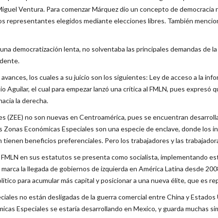
Miguel Ventura. Para comenzar Márquez dio un concepto de democracia rep
unos representantes elegidos mediante elecciones libres. También mencio
a democratización lenta, no solventaba las principales demandas de la 
adente.
avances, los cuales a su juicio son los siguientes: Ley de acceso a la in
Fabio Aguilar, el cual para empezar lanzó una crítica al FMLN, pues expres
hacia la derecha.
es (ZEE) no son nuevas en Centroamérica, pues se encuentran desarroll
Las Zonas Económicas Especiales son una especie de enclave, donde los 
tienen beneficios preferenciales. Pero los trabajadores y las trabajador
FMLN en sus estatutos se presenta como socialista, implementando esta
 marca la llegada de gobiernos de izquierda en América Latina desde 200
tico para acumular más capital y posicionar a una nueva élite, que es r
iales no están desligadas de la guerra comercial entre China y Estados 
icas Especiales se estaría desarrollando en Mexico, y guarda muchas sim