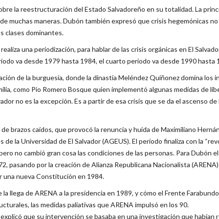
re la reestructuración del Estado Salvadoreño en su totalidad. La princi
 de muchas maneras. Dubón también expresó que crisis hegemónicas no s
as clases dominantes.
liza una periodización, para hablar de las crisis orgánicas en El Salvado
ríodo va desde 1979 hasta 1984, el cuarto período va desde 1990 hasta 
ación de la burguesía, donde la dinastía Meléndez Quiñonez domina los in
milia, como Pio Romero Bosque quien implementó algunas medidas de libera
vador no es la excepción. Es a partir de esa crisis que se da el ascenso de
 de brazos caídos, que provocó la renuncia y huida de Maximiliano Herná
 de la Universidad de El Salvador (AGEUS). El período finaliza con la “r
pero no cambió gran cosa las condiciones de las personas. Para Dubón el 
972, pasando por la creación de Alianza Republicana Nacionalista (ARENA
ar una nueva Constitución en 1984.
la llega de ARENA a la presidencia en 1989, y cómo el Frente Farabundo M
ucturales, las medidas paliativas que ARENA impulsó en los 90.
 explicó que su intervención se basaba en una investigación que habían