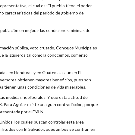
resentativa, el cual es: El pueblo tiene el poder
nó características del período de gobierno de
población en mejorar las condiciones mínimas de
formación pública, voto cruzado, Concejos Municipales
ó que la izquierda tal como la conocemos, comenzó
adas en Honduras y en Guatemala, aun en El
inversores obtienen mayores beneficios, pues son
as tienen unas condiciones de vida miserables.
s medidas neoliberales. Y que esta actitud del
8. Para Aguilar existe una gran contradicción, porque
epresentada por el FMLN.
Unidos, los cuales buscan controlar esta área
ilitudes con El Salvador, pues ambos se centran en