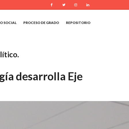
Facebook
Twitter
Instagram
LinkedIn
IO SOCIAL
PROCESO DE GRADO
REPOSITORIO
ítico.
ía desarrolla Eje