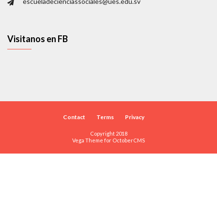
escueladecienciassociales@ues.edu.sv
Visitanos en FB
Contact
Terms
Privacy
Copyright 2018
Vega Theme for
OctoberCMS