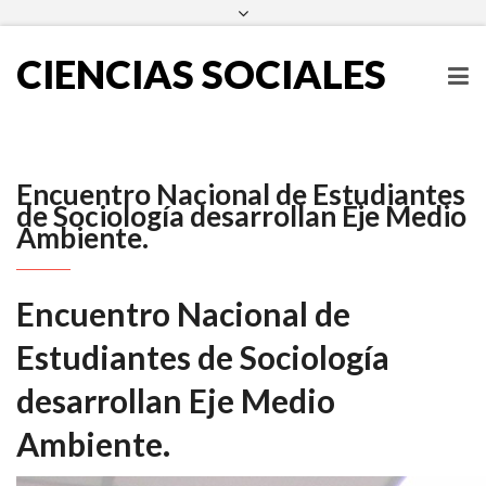
escueladecienciassociales@ues.edu.sv
2511-2000
Facebook
Twitter
Instagram
LinkedIn
CIENCIAS SOCIALES
Encuentro Nacional de Estudiantes
de Sociología desarrollan Eje Medio
Ambiente.
Encuentro Nacional de
Estudiantes de Sociología
desarrollan Eje Medio
Ambiente.