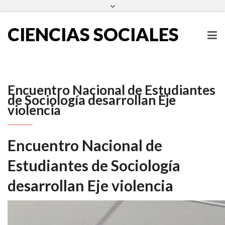
escueladecienciassociales@ues.edu.sv
2511-2000
Facebook
Twitter
Instagram
LinkedIn
CIENCIAS SOCIALES
Encuentro Nacional de Estudiantes
de Sociología desarrollan Eje
violencia
Encuentro Nacional de
Estudiantes de Sociología
desarrollan Eje violencia