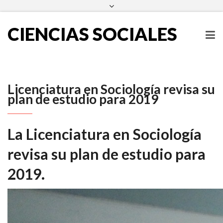
escueladecienciassociales@ues.edu.sv
2511-2000
Facebook
Twitter
Instagram
LinkedIn
CIENCIAS SOCIALES
Licenciatura en Sociología revisa su
plan de estudio para 2019
La Licenciatura en Sociología
revisa su plan de estudio para
2019.