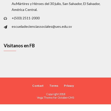
Av.Mártires y Héroes del 30 julio, San Salvador, El Salvador,
América Central.
+(503) 2511-2000
escueladecienciassociales@ues.edu.sv
Visitanos en FB
Contact
Terms
Privacy
Copyright 2018
Vega Theme for
OctoberCMS