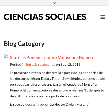
escueladecienciassociales@ues.edu.sv
2511-2000
Facebook
Twitter
Instagram
LinkedIn
CIENCIAS SOCIALES
Blog Category
Síntesis Ponencia sobre Monseñor Romero
Posted in
Síntesis resúmenes
on Sep 12, 2018
La presente síntesis se desarrolló a partir de las ponencias de
los doctores Héctor Dada y Florentín Meléndez, quienes desde
perspectivas diferentes analizaron el legado de Monseñor
Romero. El conversatorio se desarrolló el viernes 31 de agosto
de 2018. Esta es la primera parte de la sintesis.
Enlace de descarga ponencia Héctor Dada y Florentín