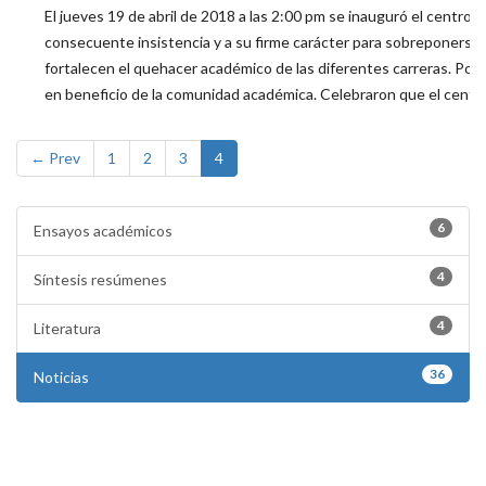
El jueves 19 de abril de 2018 a las 2:00 pm se inauguró el centr
consecuente insistencia y a su firme carácter para sobreponerse a
fortalecen el quehacer académico de las diferentes carreras. Por s
en beneficio de la comunidad académica. Celebraron que el centro
← Prev
1
2
3
4
6
Ensayos académicos
4
Síntesis resúmenes
4
Literatura
36
Noticias