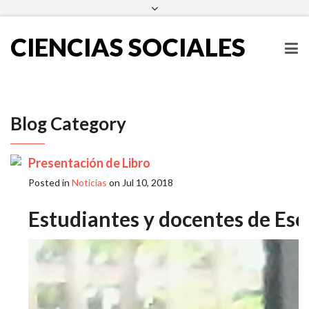
escueladecienciassociales@ues.edu.sv
2511-2000
Facebook
Twitter
Instagram
LinkedIn
CIENCIAS SOCIALES
Blog Category
Presentación de Libro
Posted in
Noticias
on Jul 10, 2018
Estudiantes y docentes de Escu