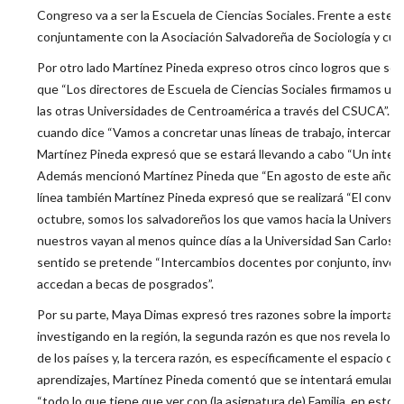
Congreso va a ser la Escuela de Ciencias Sociales. Frente a este
conjuntamente con la Asociación Salvadoreña de Sociología y cuatr
Por otro lado Martínez Pineda expreso otros cinco logros que son 
que “Los directores de Escuela de Ciencias Sociales firmamos unos
las otras Universidades de Centroamérica a través del CSUCA”. Ta
cuando dice “Vamos a concretar unas líneas de trabajo, intercamb
Martínez Pineda expresó que se estará llevando a cabo “Un interca
Además mencionó Martínez Pineda que “En agosto de este año van a
línea también Martínez Pineda expresó que se realizará “El conve
octubre, somos los salvadoreños los que vamos hacia la Universid
nuestros vayan al menos quince días a la Universidad San Carlos a 
sentido se pretende “Intercambios docentes por conjunto, invest
accedan a becas de posgrados”.
Por su parte, Maya Dimas expresó tres razones sobre la importanc
investigando en la región, la segunda razón es que nos revela los
de los países y, la tercera razón, es específicamente el espacio de
aprendizajes, Martínez Pineda comentó que se intentará emular lo
“todo lo que tiene que ver con (la asignatura de) Familia, en esto