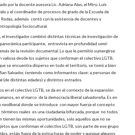
ado por la docente asesora Lic. Adriana Alas, el Mtro. Luis
alo y el coordinador de procesos de grado de la Escuela de
ls Rodas, además contó con la asistencia de docentes y
ntropología Sociocultural.
o, el investigador combinó distintas técnicas de investigación de
n panorámica participante, entrevista en profundidad semi-
demás de la revisión documental. Lo que le permitió sumergirse
ón valiosa desde los sujetos que conforman el colectivo LGTB.
ue se encuentra disperso en todo el territorio, se tomó a bien
 San Salvador, teniendo como informantes clave: a personas de
l (de distintas edades) y distintos estrados.
s en el colectivo LGTB, se da en el contexto de la expansión
anos, en el marco de la democracia liberal salvadoreña. Es en
smo neoliberal donde se introduce con mayor fuerza el concepto
n términos reales es una ciudadanía bifurcada, porque no todos
n tienen las mismas oportunidades, solo aquellos que no se
sujetos que conforman el colectivo LGTB, son parte de ese grupo
idos, están fuera de la estructuras de poder y aunque algunos