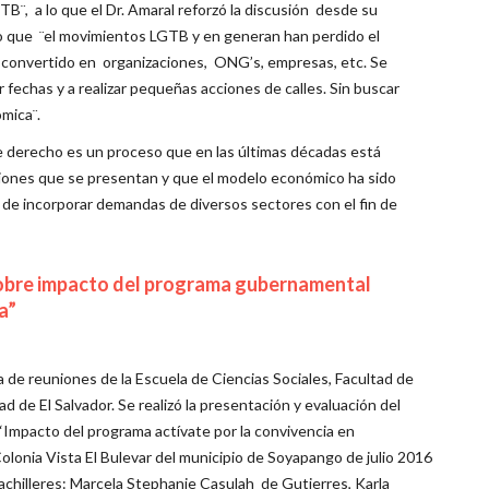
TB¨, a lo que el Dr. Amaral reforzó la discusión desde su
o que ¨el movimientos LGTB y en generan han perdido el
n convertido en organizaciones, ONG’s, empresas, etc. Se
echas y a realizar pequeñas acciones de calles. Sin buscar
mica¨.
de derecho es un proceso que en las últimas décadas está
iones que se presentan y que el modelo económico ha sido
 de incorporar demandas de diversos sectores con el fin de
sobre impacto del programa gubernamental
a”
la de reuniones de la Escuela de Ciencias Sociales, Facultad de
 de El Salvador. Se realizó la presentación y evaluación del
 “Impacto del programa actívate por la convivencia en
(Colonia Vista El Bulevar del municipio de Soyapango de julio 2016
Bachilleres: Marcela Stephanie Casulah de Gutierres, Karla