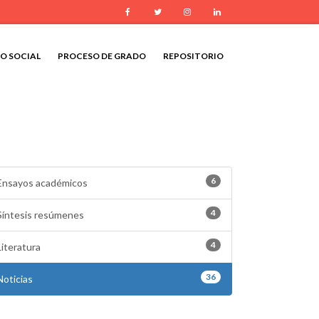
Facebook
Twitter
Instagram
LinkedIn
IO SOCIAL
PROCESO DE GRADO
REPOSITORIO
6
Ensayos académicos
4
Síntesis resúmenes
4
Literatura
36
Noticias