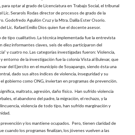
 para optar al grado de Licenciatura en Trabajo Social, el tribunal
l Lic. Serarols Rodas director de procesos de grado de la
ro. Godofredo Aguilón Cruz y la Mtra. Dalila Ester Osorio.
el Lic. Rafael Emilio Dios quien fue el docente asesor.
o de tipo cualitativo. La técnica implementada fue la entrevista
diez informantes claves, seis de ellos participaron del
ia” y cuatro no. Las categorías investigadas fueron: Violencia,
y entorno de la investigación fue la colonia Vista al Bulevar, que
evar del Ejercito en el municipio de Soyapango, siendo ésta una
entral, dado sus altos índices de violencia, inseguridad y su
 el gobierno como ONG, inviertan en programas de prevención.
significa, maltrato, agresión, daño físico. Han sufrido violencia
erbales, el abandono del padre, la migración, el rechazo, y la
incuencia, violencia de todo tipo, han sufrido marginación y
nidad.
es prevención y los mantiene ocupados. Pero, tienen claridad de
ue cuando los programas finalizan, los jóvenes vuelven a las