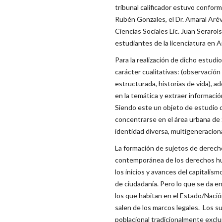
tribunal calificador estuvo conform
Rubén Gonzales, el Dr. Amaral Arév
Ciencias Sociales Lic. Juan Seraro
estudiantes de la licenciatura en A
Para la realización de dicho estudi
carácter cualitativas: (observació
estructurada, historias de vida), a
en la temática y extraer informaci
Siendo este un objeto de estudio q
concentrarse en el área urbana de
identidad diversa, multigeneraciona
La formación de sujetos de derecho
contemporánea de los derechos hum
los inicios y avances del capitali
de ciudadanía. Pero lo que se da e
los que habitan en el Estado/Nació
salen de los marcos legales. Los 
poblacional tradicionalmente exclu