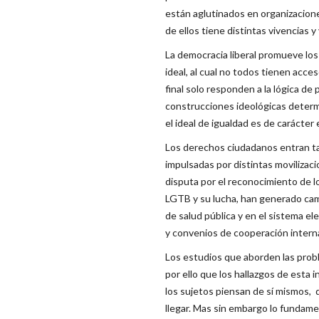
están aglutinados en organizacion
de ellos tiene distintas vivencias 
La democracia liberal promueve los 
ideal, al cual no todos tienen acces
final solo responden a la lógica de
construcciones ideológicas determ
el ideal de igualdad es de carácter
Los derechos ciudadanos entran ta
impulsadas por distintas movilizac
disputa por el reconocimiento de l
LGTB y su lucha, han generado cam
de salud pública y en el sistema el
y convenios de cooperación inter
Los estudios que aborden las prob
por ello que los hallazgos de esta 
los sujetos piensan de sí mismos, 
llegar. Mas sin embargo lo fundame