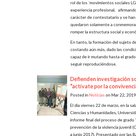
rol de los ¨movimientos sociales LG
experiencia profesional, afirmand
carácter de contestatario y se ha
quedaron solamente a conmemorar f
romper la estructura social y econó
En tanto, la formación del sujeto 
costando aún más, dado las condic
capaz de ir mutando hasta el grado
seguir reproduciéndose.
Defienden investigación 
“actívate por la convivenci
Posted in
Noticias
on Mar 22, 2019
El día viernes 22 de marzo, en la sa
Ciencias y Humanidades, Universidad
informe final del proceso de grado
prevención de la violencia juvenil 
a junio 2017). Presentado por las 